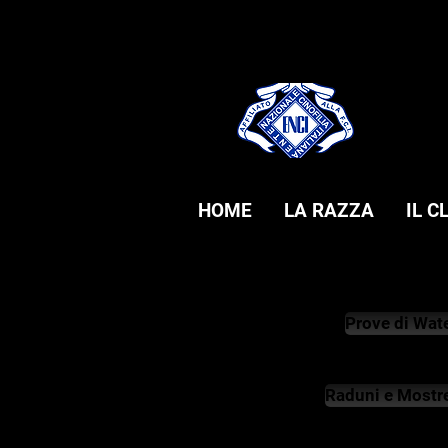
HOME
LA RAZZA
IL C
Prove di Wate
Raduni e Mostre