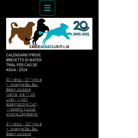
CALENDARIO PROVE
BREVETTO DI WATER
TRIAL PER CAO DE
AGUA - 2024
30 Marzo - 31° prova
– spiaggia Bau Bau
Beach Albissola
Marina , ore 11.00
Livelli I, II (con
assegnazione CAC),
– esperto giudice
Antonia Zappaterra
31 Marzo - 32° prova
– spiaggia Bau Bau
Beach Albissola