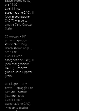
Beach, Piombino (LI),
ore 11.00
Livelli I, II (con
assegnazione CAC), III
(con assegnazione
CACIT) – esperto
giudice Carlo Oppizzi
(Italia)
26 maggio - 36°
prova – spiaggia
Pascià Glam Dog
Beach, Piombino (LI),
ore 11.00
Livelli I, II (con
assegnazione CAC), III
(con assegnazione
CACIT) – esperto
giudice Carlo Oppizzi
(Italia)
08 Giugno - 37°
prova – spiaggia Lido
Nettuno . Sarnico
(BG) ore 15.00
Livelli I, II (con
assegnazione CAC),
– esperto giudice