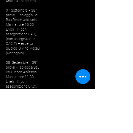
Antonia Zappaterra
07 Settembre - 38°
prova – spiaggia Bau
Bau Beach Albissola
Marina , ore 15.00
Livelli I, II (con
assegnazione CAC), III
(con assegnazione
CACIT) – esperto
giudice Silvino Macau
(Portogallo)
08 Settembre - 39°
prova – spiaggia Bau
Bau Beach Albissola
Marina , ore 11.00
Livelli I, II (con
assegnazione CAC), III
(con assegnazione
CACIT) – esperto
giudice Silvino Macau
(Portogallo)
© 2021 by CAO DE AGUA CLUB ITALIA