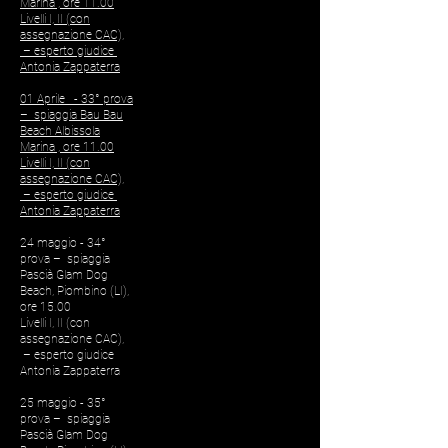
Marina , ore 11.00
Livelli I, II (con
assegnazione CAC),
– esperto giudice
Antonia Zappaterra
01 Aprile - 33° prova
– spiaggia Bau Bau
Beach Albissola
Marina , ore 11.00
Livelli I, II (con
assegnazione CAC),
– esperto giudice
Antonia Zappaterra
24 maggio - 34°
prova – spiaggia
Pascià Glam Dog
Beach, Piombino (LI),
ore 15.00
Livelli I, II (con
assegnazione CAC),
– esperto giudice
Antonia Zappaterra
25 maggio - 35°
prova – spiaggia
Pascià Glam Dog