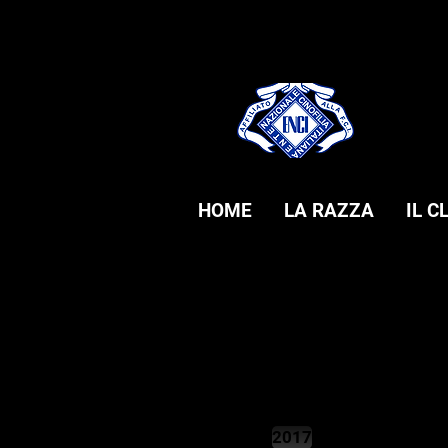
HOME
LA RAZZA
IL C
2017